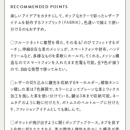
RECOMMENDED POINTS
楽しいアイデアをカタチにして、ポップなカラーで彩ったレザーア
イテムを制作するファブリック（FABRIK）。色違いで揃えて使い
分けるのもおすすめ。
◯フルーツネットに着想を得た、その名も「のびてフィットするポ
ーチ」。伸縮自在な革のメッシュが、スマートフォンや財布、ハンド
クリームなど、多様なものを柔軟にホールドしてくれる。メッシュ構
造なのでスマートフォンを入れたまま充電も可能。全9色が揃う
ので、自由な発想で使ってみたい。
◯レザーの切り込みに鍵先を収納するキーホルダー。植物タンニ
ン鞣しの革は7色展開で、カラーによってプレーンな革とワックス
加工を施した革を使い分けている。鍵は3本まで収納可能。ネー
ムタグのように鞄に付けたり、ボトムスのベルトループに付けた
り、ファッションアイテムとしても楽しんで。
◯ポケットが飛び出すように開くポップアップケース。タブを戻す
と自然に折りたたまれる、革の塑性と弾性を生かした構造が秀