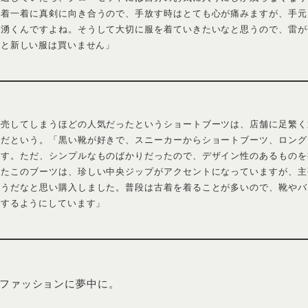
ル・俳優デビューを果たし、現在はバラエティ番組への出演や、J-WAVE「ENEO
NE BY ONE-」のナビゲーターとしても活躍する堀田茜さん。明るい性格と、
しても分け隔てなく接するフレンドリーな人柄に思わず魅了されてしまう。おし
さんに、愛用しているレザーアイテムについて話を聞いた。