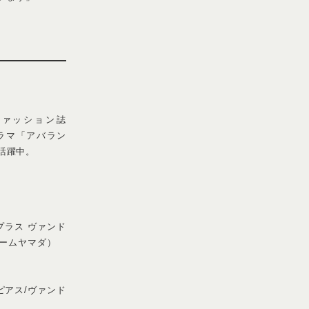
う。「断捨離をく
過程で一着一着に
湧くんですよね。
は買いません」