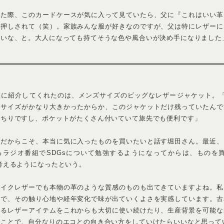
恋焦がれたレザージャケット。
ファッション誌に興味を持ちはじめ、「ピチレモン」や「ニコラ」が愛読誌だった
切り抜いてスクラップブックを作るほどファッションを愛する彼女だからこそ、
びたいという。
ャケットに出合ったのは3年前。友人の勧めで訪れたN.ハリウッドの展示会で
は手が届かなくて、写真だけ撮っておいたんです。それから、写真を見返すた
たのですが、今年も展示会に行ったら、運よく定番の型だったようで、再会する
間欲しいと思っていたのだからずっと大切にできるだろうと、思いきって購入しま