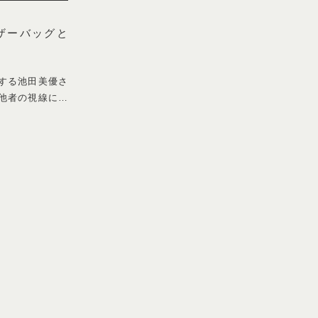
うやく手に入れた
ています。ただ、
このブーツは、珍
い購入しました。
」