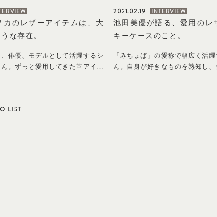
売してしまうほどの人気だったというショートブーツは、店舗に足繁く通い、よ
「黒い靴が好きで、スニーカーからショートブーツ、ロングブーツまでいろいろ持っ
ばかりだったので、デザイン性のあるものを探していて。昨年の冬に出合った
がアクセントになっていますが、主張が強すぎないので長く愛せそうだなと思
ることが多いので、靴やバッグでいいものをひとつプラスするようにしています