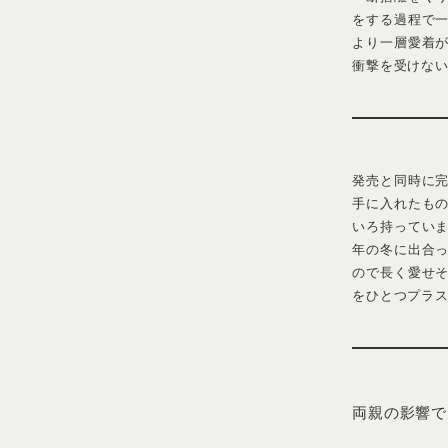
2014年にモデ
EARTH -O
る知性、誰に対
きだと話す堀田