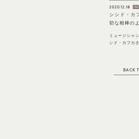
発売と同時に完
ものだという。
シンプルなもの
しい中央ジップ
普段は古着を着